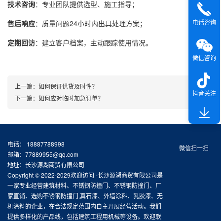
技术咨询
：专业团队提供选型、施工指导；
电话咨询
售后响应
：质量问题24小时内出具处理方案；
定期回访
：建立客户档案，主动跟踪使用情况。
微信咨询
上一篇：
如何保证供货及时性？
抖音关注
下一篇：
如何应对临时加急订单？
电话： 18887788998
微信扫一扫
邮箱：77889955@qq.com
地址：长沙源湖商贸有限公司
Copyright © 2022-2029欢迎访问 -长沙源湖商贸有限公司是
一家专业经营建筑材料、不锈钢防撞门、不锈钢防撞门、厂
家直销、选购不锈钢防撞门,真石漆、外墙涂料、乳胶漆、无
机涂料的企业，在合法规定范围内自主开展经营活动。我们
提供多样化的产品线，包括建筑工程用机械等设备。欢迎联