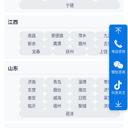
宁德
江西
南昌
景德镇
萍乡
九江
新余
鹰潭
赣州
吉安
宜春
抚州
上饶
电话咨询
山东
微信咨询
济南
青岛
淄博
枣庄
东营
烟台
潍坊
济宁
抖音关注
泰安
威海
日照
莱芜
临沂
德州
聊城
滨州
荷泽