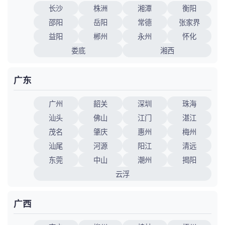
长沙
株洲
湘潭
衡阳
邵阳
岳阳
常德
张家界
益阳
郴州
永州
怀化
娄底
湘西
广东
广州
韶关
深圳
珠海
汕头
佛山
江门
湛江
茂名
肇庆
惠州
梅州
汕尾
河源
阳江
清远
东莞
中山
潮州
揭阳
云浮
广西