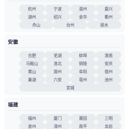
杭州
宁波
温州
嘉兴
湖州
绍兴
金华
衢州
舟山
台州
丽水
安徽
合肥
芜湖
蚌埠
淮南
马鞍山
淮北
铜陵
安庆
黄山
滁州
阜阳
宿州
巢湖
六安
亳州
池州
宣城
福建
福州
厦门
莆田
三明
泉州
漳州
南平
龙岩