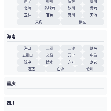
南宁
柳州
桂林
梧州
北海
防城港
钦州
贵港
玉林
百色
贺州
河池
来宾
崇左
海南
海口
三亚
三沙
琼海
五指山
文昌
万宁
屯昌
琼中
陵水
东方
定安
澄迈
白沙
儋州
重庆
四川