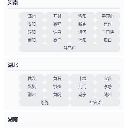
河南
郑州
开封
洛阳
平顶山
安阳
鹤壁
新乡
焦作
濮阳
许昌
漯河
三门峡
南阳
商丘
信阳
周口
驻马店
湖北
武汉
黄石
十堰
宜昌
襄樊
鄂州
荆门
孝感
荆州
黄冈
咸宁
随州
恩施
神农架
湖南