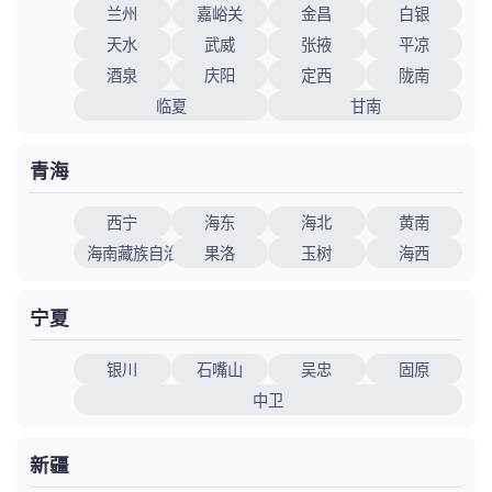
兰州
嘉峪关
金昌
白银
天水
武威
张掖
平凉
酒泉
庆阳
定西
陇南
临夏
甘南
青海
西宁
海东
海北
黄南
海南藏族自治州
果洛
玉树
海西
宁夏
银川
石嘴山
吴忠
固原
中卫
新疆