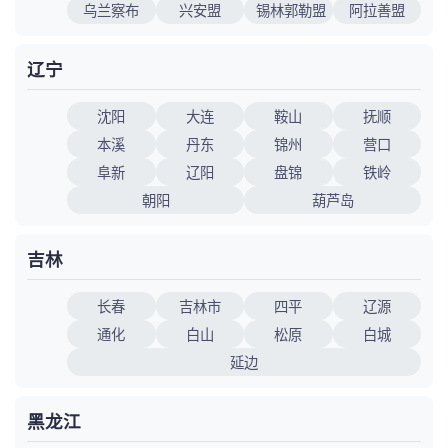
乌兰察布
兴安盟
锡林郭勒盟
阿拉善盟
辽宁
沈阳
大连
鞍山
抚顺
本溪
丹东
锦州
营口
阜新
辽阳
盘锦
铁岭
朝阳
葫芦岛
吉林
长春
吉林市
四平
辽源
通化
白山
松原
白城
延边
黑龙江