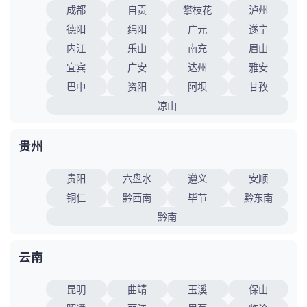
成都
自贡
攀枝花
泸州
德阳
绵阳
广元
遂宁
内江
乐山
南充
眉山
宜宾
广安
达州
雅安
巴中
资阳
阿坝
甘孜
凉山
贵州
贵阳
六盘水
遵义
安顺
铜仁
黔西南
毕节
黔东南
黔南
云南
昆明
曲靖
玉溪
保山