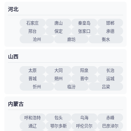
河北
石家庄
唐山
秦皇岛
邯郸
邢台
保定
张家口
承德
沧州
廊坊
衡水
山西
太原
大同
阳泉
长治
晋城
朔州
晋中
运城
忻州
临汾
吕梁
内蒙古
呼和浩特
包头
乌海
赤峰
通辽
鄂尔多斯
呼伦贝尔
巴彦淖尔