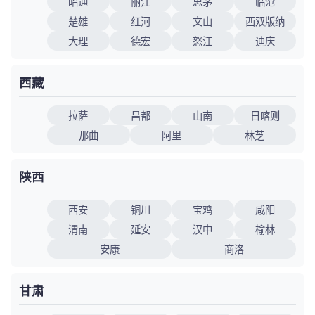
昭通
丽江
思茅
临沧
楚雄
红河
文山
西双版纳
大理
德宏
怒江
迪庆
西藏
拉萨
昌都
山南
日喀则
那曲
阿里
林芝
陕西
西安
铜川
宝鸡
咸阳
渭南
延安
汉中
榆林
安康
商洛
甘肃