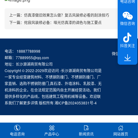
电话咨询
上一篇：
仿真漆做旧效果怎么做？复古风装修必看的刮涂技巧
下一篇：
侘寂风装修必备：哑光仿真漆的调色与施工要点
微信咨询
抖音关注
电话： 18887788998
微信扫一扫
邮箱：77889955@qq.com
地址：长沙源湖商贸有限公司
Copyright © 2022-2029欢迎访问 -长沙源湖商贸有限公司是
一家专业经营建筑材料、不锈钢防撞门、不锈钢防撞门、厂
家直销、选购不锈钢防撞门,真石漆、外墙涂料、乳胶漆、无
机涂料的企业，在合法规定范围内自主开展经营活动。我们
提供多样化的产品线，包括建筑工程用机械等设备。欢迎联
系我们了解更多详情 版权所有
湘ICP备2024053831号-4
电话咨询
产品中心
新闻资讯
网站首页