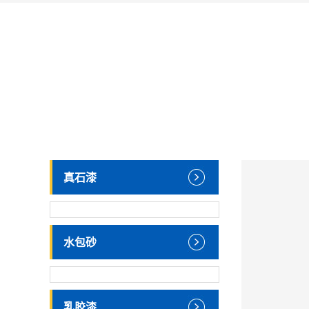
真石漆
水包砂
乳胶漆