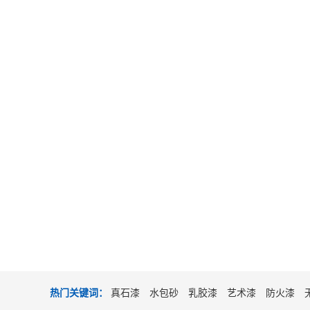
热门关键词：
真石漆
水包砂
乳胶漆
艺术漆
防火漆