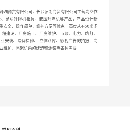
源湖商贸有限公司，长沙源湖商贸有限公司主营高空作
赁、昆明升降机租赁、液压升降机等产品，产品设计新
重安全、操作简单、维护方便等优点。高度从4-58米多
工程建设、厂房施工、厂房维护、市政、电力、路灯、
业安装、设备检修、 立体仓库、影视广告的拍摄、高
维护、高架桥梁的建造和涂装等各种需要...
贵的仿真漆一定比便宜的环保吗？
贵的仿真漆一定比便宜的环保吗？...
常见百科