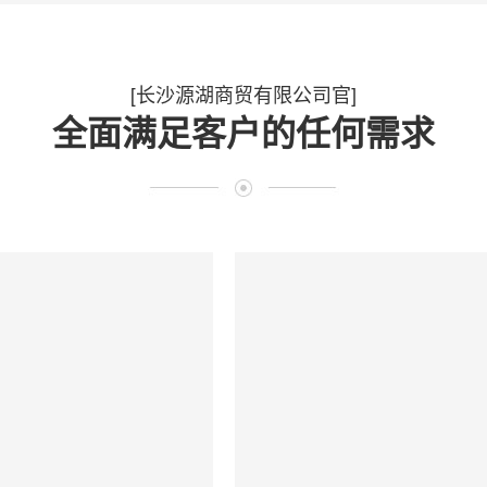
[长沙源湖商贸有限公司官]
全面满足客户的任何需求