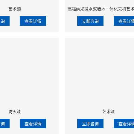
艺术漆
咨询
查看详情
立即咨询
查看详
防火漆
艺术漆
咨询
查看详情
立即咨询
查看详