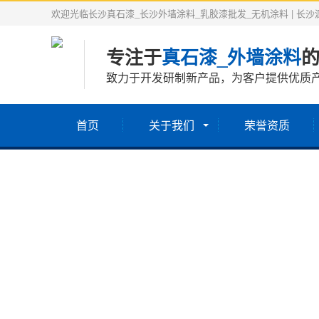
欢迎光临长沙真石漆_长沙外墙涂料_乳胶漆批发_无机涂料 | 长
专注于
真石漆_外墙涂料
的
致力于开发研制新产品，为客户提供优质
首页
关于我们
荣誉资质