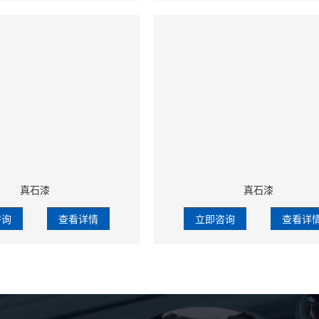
真石漆
真石漆
咨询
查看详情
立即咨询
查看详