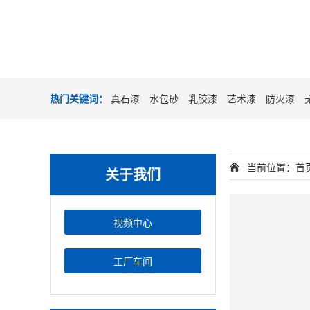
热门关键词：
真石漆
水包砂
乳胶漆
艺术漆
防火漆
当前位置：
首
关于我们
视频中心
工厂车间