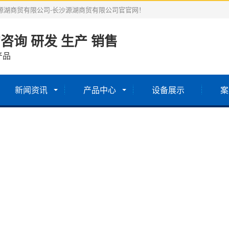
沙源湖商贸有限公司-长沙源湖商贸有限公司官官网！
咨询 研发 生产 销售
产品
新闻资讯
产品中心
设备展示
案