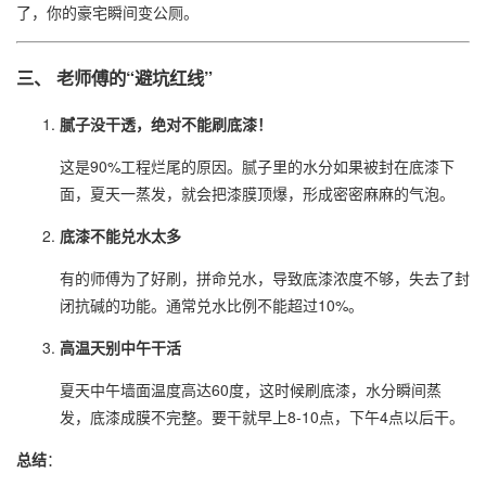
了，你的豪宅瞬间变公厕。
三、 老师傅的“避坑红线”
腻子没干透，绝对不能刷底漆！
这是90%工程烂尾的原因。腻子里的水分如果被封在底漆下
面，夏天一蒸发，就会把漆膜顶爆，形成密密麻麻的气泡。
底漆不能兑水太多
有的师傅为了好刷，拼命兑水，导致底漆浓度不够，失去了封
闭抗碱的功能。通常兑水比例不能超过10%。
高温天别中午干活
夏天中午墙面温度高达60度，这时候刷底漆，水分瞬间蒸
发，底漆成膜不完整。要干就早上8-10点，下午4点以后干。
总结
：