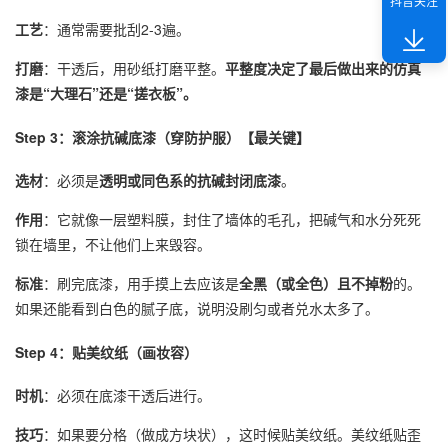
抖音关注
工艺
：通常需要批刮2-3遍。
打磨
：干透后，用砂纸打磨平整。
平整度决定了最后做出来的仿真
漆是“大理石”还是“搓衣板”。
Step 3：滚涂抗碱底漆（穿防护服）【最关键】
选材
：必须是
透明或同色系的抗碱封闭底漆
。
作用
：它就像一层塑料膜，封住了墙体的毛孔，把碱气和水分死死
锁在墙里，不让他们上来毁容。
标准
：刷完底漆，用手摸上去应该是
全黑（或全色）且不掉粉
的。
如果还能看到白色的腻子底，说明没刷匀或者兑水太多了。
Step 4：贴美纹纸（画妆容）
时机
：必须在底漆干透后进行。
技巧
：如果要分格（做成方块状），这时候贴美纹纸。美纹纸贴歪