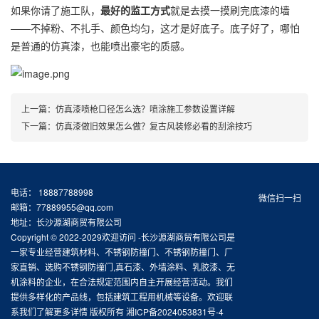
如果你请了施工队，
最好的监工方式
就是去摸一摸刷完底漆的墙
——不掉粉、不扎手、颜色均匀，这才是好底子。底子好了，哪怕
是普通的仿真漆，也能喷出豪宅的质感。
上一篇：
仿真漆喷枪口径怎么选？喷涂施工参数设置详解
下一篇：
仿真漆做旧效果怎么做？复古风装修必看的刮涂技巧
电话： 18887788998
微信扫一扫
邮箱：77889955@qq.com
地址：长沙源湖商贸有限公司
Copyright © 2022-2029欢迎访问 -长沙源湖商贸有限公司是
一家专业经营建筑材料、不锈钢防撞门、不锈钢防撞门、厂
家直销、选购不锈钢防撞门,真石漆、外墙涂料、乳胶漆、无
机涂料的企业，在合法规定范围内自主开展经营活动。我们
提供多样化的产品线，包括建筑工程用机械等设备。欢迎联
系我们了解更多详情 版权所有
湘ICP备2024053831号-4