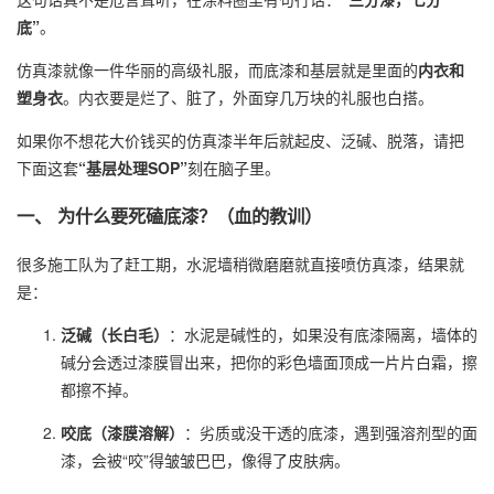
底”
。
仿真漆就像一件华丽的高级礼服，而底漆和基层就是里面的
内衣和
塑身衣
。内衣要是烂了、脏了，外面穿几万块的礼服也白搭。
如果你不想花大价钱买的仿真漆半年后就起皮、泛碱、脱落，请把
下面这套
“基层处理SOP”
刻在脑子里。
一、 为什么要死磕底漆？（血的教训）
很多施工队为了赶工期，水泥墙稍微磨磨就直接喷仿真漆，结果就
是：
泛碱（长白毛）
：水泥是碱性的，如果没有底漆隔离，墙体的
碱分会透过漆膜冒出来，把你的彩色墙面顶成一片片白霜，擦
都擦不掉。
咬底（漆膜溶解）
：劣质或没干透的底漆，遇到强溶剂型的面
漆，会被“咬”得皱皱巴巴，像得了皮肤病。