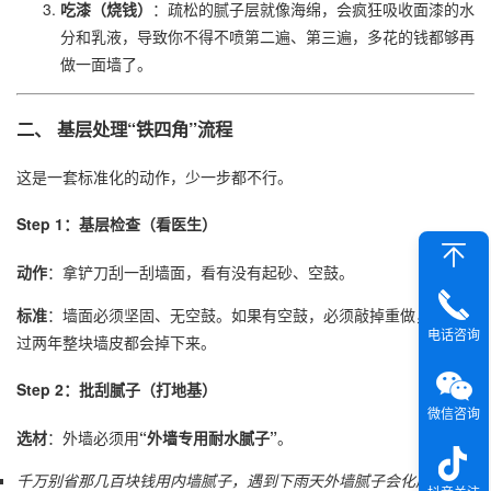
吃漆（烧钱）
：疏松的腻子层就像海绵，会疯狂吸收面漆的水
分和乳液，导致你不得不喷第二遍、第三遍，多花的钱都够再
做一面墙了。
二、 基层处理“铁四角”流程
这是一套标准化的动作，少一步都不行。
Step 1：基层检查（看医生）
动作
：拿铲刀刮一刮墙面，看有没有起砂、空鼓。
标准
：墙面必须坚固、无空鼓。如果有空鼓，必须敲掉重做，否则
电话咨询
过两年整块墙皮都会掉下来。
Step 2：批刮腻子（打地基）
微信咨询
选材
：外墙必须用
“外墙专用耐水腻子”
。
千万别省那几百块钱用内墙腻子，遇到下雨天外墙腻子会化成泥。