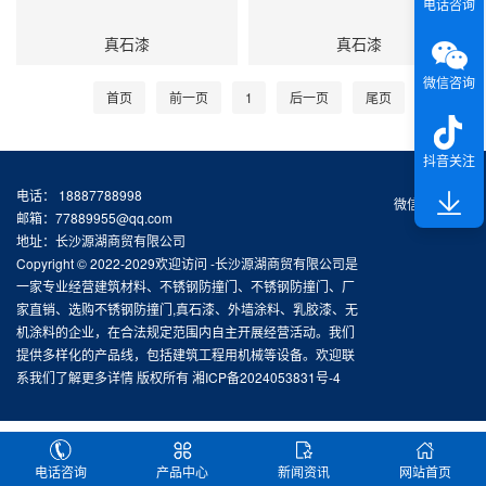
电话咨询
真石漆
真石漆
微信咨询
首页
前一页
1
后一页
尾页
抖音关注
电话： 18887788998
微信扫一扫
邮箱：77889955@qq.com
地址：长沙源湖商贸有限公司
Copyright © 2022-2029欢迎访问 -长沙源湖商贸有限公司是
一家专业经营建筑材料、不锈钢防撞门、不锈钢防撞门、厂
家直销、选购不锈钢防撞门,真石漆、外墙涂料、乳胶漆、无
机涂料的企业，在合法规定范围内自主开展经营活动。我们
提供多样化的产品线，包括建筑工程用机械等设备。欢迎联
系我们了解更多详情 版权所有
湘ICP备2024053831号-4
电话咨询
产品中心
新闻资讯
网站首页