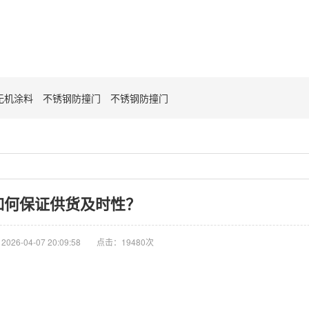
无机涂料
不锈钢防撞门
不锈钢防撞门
如何保证供货及时性？
26-04-07 20:09:58
点击：19480次