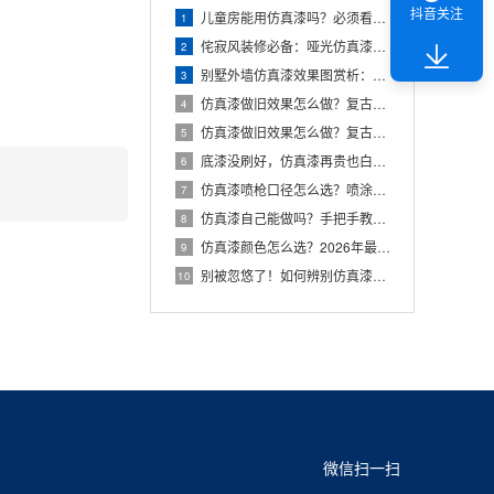
抖音关注
儿童房能用仿真漆吗？必须看这份环保检测报告
1
侘寂风装修必备：哑光仿真漆的调色与施工要点
2
别墅外墙仿真漆效果图赏析：打造百万级豪宅既视感
3
仿真漆做旧效果怎么做？复古风装修必看的刮涂技巧
4
仿真漆做旧效果怎么做？复古风装修必看的刮涂技巧
5
底漆没刷好，仿真漆再贵也白搭！基层处理关键步骤
6
仿真漆喷枪口径怎么选？喷涂施工参数设置详解
7
仿真漆自己能做吗？手把手教你DIY施工流程
8
仿真漆颜色怎么选？2026年最流行的5种搭配方案
9
别被忽悠了！如何辨别仿真漆的好坏（附简单测试法）
10
微信扫一扫