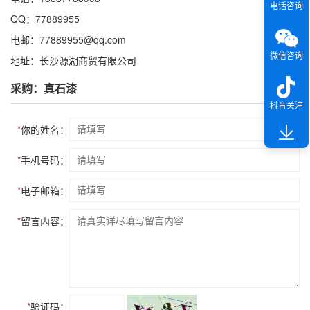
电话咨询
QQ：77889955
电邮：77889955@qq.com
微信咨询
地址：长沙源湖商贸有限公司
采购：真石漆
抖音关注
*
你的姓名：
*
手机号码：
*
电子邮箱：
*
留言内容：
*
验证码：