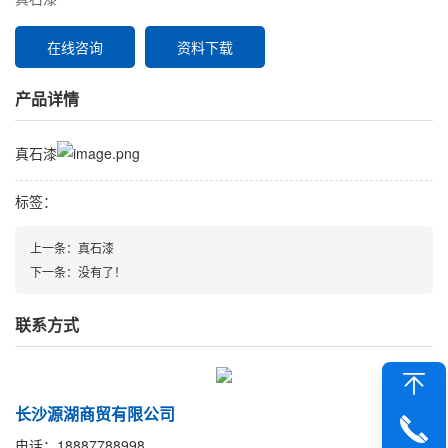
在线咨询
资料下载
产品详情
真石漆
标签：
上一条：
真石漆
下一条：没有了！
联系方式
长沙源湖商贸有限公司
电话：18887788998