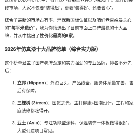
修市场，大家不仅要“装得起”，更要“装得好、还要省心”。
综合了最新的市场占有率、环保新国标认证以及咱们老百姓最关心
的
“每平米造价”
，我为你筛选出了目前市面上口碑最稳的十大品
牌，并从中挑出了
性价比最高的5家
。
2026年仿真漆十大品牌榜单（综合实力版）
这个榜单涵盖了国产老牌劲旅和实力强劲的专业品牌，排名不分先
后：
立邦 (Nippon)
：外资巨头，产品线全，服务体系最完善，售
后有保障。
三棵树 (3trees)
：国货之光，主打健康+国潮设计，工程和家
庭装修都吃得开。
亚士 (Asia)
：专注功能型涂料，保温装饰一体板做得很好，
大型公建项目常见。