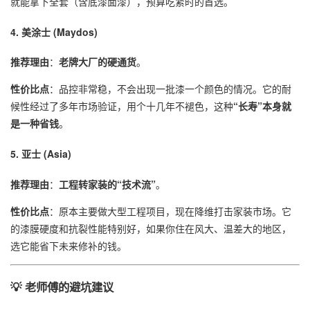
就能拿下全套（含底漆面漆），预算吃紧时的首选。
4. 美涂士 (Maydos)
推荐理由
：
老牌大厂的硬通货
。
性价比点
：品控非常稳，不会出现一批漆一个颜色的情况。它的耐
候性经过了多年市场验证，用个十几年不褪色，这种
“长寿”本身就
是一种省钱
。
5. 亚士 (Asia)
推荐理由
：
工程转家装的“技术流”
。
性价比点
：原本主要做大型工程项目，现在降维打击家装市场。它
的漆膜硬度和抗裂性能特别好，如果你住在风大、温差大的地区，
选它能省下未来修补的钱。
💡 老师傅的避坑建议