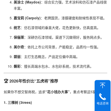
美涂士 (Maydos)
：综合实力强，艺术涂料和仿石漆产品线很
丰富。
嘉宝莉 (Carpoly)
：老牌国货，漆膜硬度和耐候性表现不错。
统艺
：仿石漆领域的垂直大佬，花色更新快，仿真度高。
保俪莱
：深耕仿石漆领域，渠道下沉做得好，服务网点多。
美尔奇
：依托上市公司背景，产能稳定，品质均一性强。
碧丽
：主打生态概念，产品定位偏中高端。
磐彩
：擅长高端水包水、水包砂系统，技术流代表。
🏆 2026年性价比“五虎将”推荐
如果你不想交智商税，追求
“花小钱办大事”
，重点考察这5家：
1. 三棵树 (3trees)
电话咨询