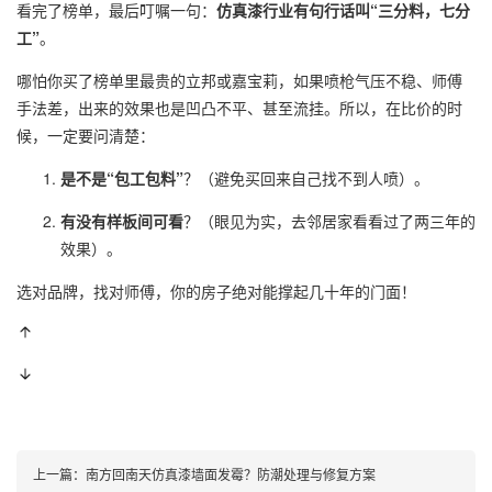
看完了榜单，最后叮嘱一句：
仿真漆行业有句行话叫“三分料，七分
工”
。
哪怕你买了榜单里最贵的立邦或嘉宝莉，如果喷枪气压不稳、师傅
手法差，出来的效果也是凹凸不平、甚至流挂。所以，在比价的时
候，一定要问清楚：
是不是“包工包料”
？（避免买回来自己找不到人喷）。
有没有样板间可看
？（眼见为实，去邻居家看看过了两三年的
效果）。
选对品牌，找对师傅，你的房子绝对能撑起几十年的门面！
上一篇：
南方回南天仿真漆墙面发霉？防潮处理与修复方案