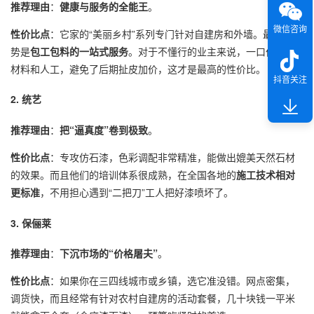
推荐理由
：
健康与服务的全能王
。
微信咨询
性价比点
：它家的“美丽乡村”系列专门针对自建房和外墙。最大的优
势是
包工包料的一站式服务
。对于不懂行的业主来说，一口价搞定
材料和人工，避免了后期扯皮加价，这才是最高的性价比。
抖音关注
2. 统艺
推荐理由
：
把“逼真度”卷到极致
。
性价比点
：专攻仿石漆，色彩调配非常精准，能做出媲美天然石材
的效果。而且他们的培训体系很成熟，在全国各地的
施工技术相对
更标准
，不用担心遇到“二把刀”工人把好漆喷坏了。
3. 保俪莱
推荐理由
：
下沉市场的“价格屠夫”
。
性价比点
：如果你在三四线城市或乡镇，选它准没错。网点密集，
调货快，而且经常有针对农村自建房的活动套餐，几十块钱一平米