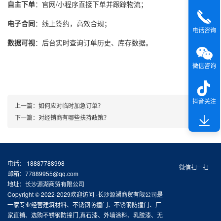
自主下单
：官网/小程序直接下单并跟踪物流；
电子合同
：线上签约，高效合规；
电话咨询
数据可视
：后台实时查询订单历史、库存数据。
微信咨询
抖音关注
上一篇：
如何应对临时加急订单？
下一篇：
对经销商有哪些扶持政策？
电话： 18887788998
微信扫一扫
邮箱：77889955@qq.com
地址：长沙源湖商贸有限公司
Copyright © 2022-2029欢迎访问 -长沙源湖商贸有限公司是
一家专业经营建筑材料、不锈钢防撞门、不锈钢防撞门、厂
家直销、选购不锈钢防撞门,真石漆、外墙涂料、乳胶漆、无