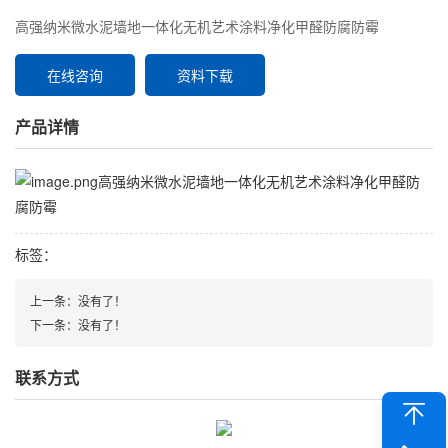
高强纳米微水泥墙地一体化无机艺术涂料净化甲醛防腐防霉
在线咨询
资料下载
产品详情
高强纳米微水泥墙地一体化无机艺术涂料净化甲醛防
腐防霉
标签：
上一条：没有了！
下一条：没有了！
联系方式