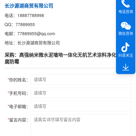
长沙源湖商贸有限公司
电话咨询
电话：18887788998
QQ：77889955
电邮：77889955@qq.com
微信咨询
地址：长沙源湖商贸有限公司
采购：高强纳米微水泥墙地一体化无机艺术涂料净化甲醛防
抖音关注
腐防霉
*
你的姓名：
*
手机号码：
*
电子邮箱：
*
留言内容：