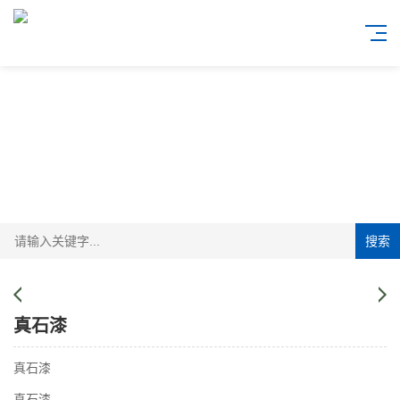
搜索
真石漆
真石漆
真石漆