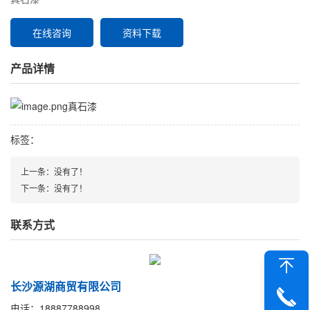
在线咨询
资料下载
产品详情
真石漆
标签：
上一条：没有了！
下一条：没有了！
联系方式
长沙源湖商贸有限公司
电话：18887788998